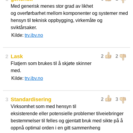
Med generisk menes stor grad av likhet
og overførbarhet mellom komponenter og systemer med
hensyn til teknisk oppbygging, virkemåte og
sviktårsaker.
Kilde:
trv.jbv.no
2
Lask
2
2
Flatjern som brukes til å skjøte skinner
med.
Kilde:
trv.jbv.no
3
Standardisering
2
3
Virksomhet som med hensyn til
eksisterende eller potensielle problemer tilveiebringer
bestemmelser til felles og gjentatt bruk med sikte på å
oppnå optimal orden i en gitt sammenheng