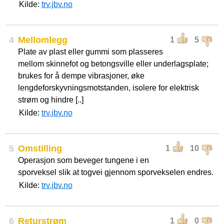
Kilde:
trv.jbv.no
4
Mellomlegg
1
5
Plate av plast eller gummi som plasseres
mellom skinnefot og betongsville eller underlagsplate;
brukes for å dempe vibrasjoner, øke
lengdeforskyvningsmotstanden, isolere for elektrisk
strøm og hindre [..]
Kilde:
trv.jbv.no
5
Omstilling
1
10
Operasjon som beveger tungene i en
sporveksel slik at togvei gjennom sporvekselen endres.
Kilde:
trv.jbv.no
6
Returstrøm
1
0