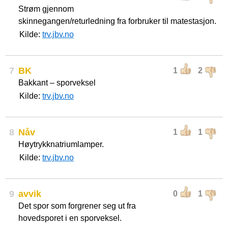
Strøm gjennom
skinnegangen/returledning fra forbruker til matestasjon.
Kilde:
trv.jbv.no
7
BK
1
2
Bakkant – sporveksel
Kilde:
trv.jbv.no
8
Nåv
1
1
Høytrykknatriumlamper.
Kilde:
trv.jbv.no
9
avvik
0
1
Det spor som forgrener seg ut fra
hovedsporet i en sporveksel.