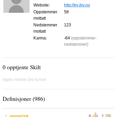
Website:
http://trv.jbv.no
Oppstemmer
58
mottatt
Nedstemmer
123
mottatt
Karma:
-64
(oppstemmer-
nedstemmer)
0 opptjente Skilt
Ingen merker ble funnet
Definisjoner (986)
1
generisk
6
1