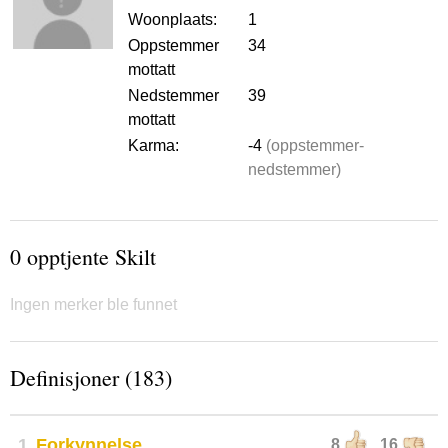
Woonplaats:
1
Oppstemmer
34
mottatt
Nedstemmer
39
mottatt
Karma:
-4
(oppstemmer-
nedstemmer)
0 opptjente Skilt
Ingen merker ble funnet
Definisjoner (183)
1
Forkynnelse
8
16