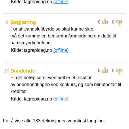
Kilde: tagrepidag.no
(offline)
9
Begjæring
0
0
For at tvangsfullbyrdelse skal kunne skje
må det komme en begjæring/anmodning om dette til
namsmyndighetene.
Kilde: tagrepidag.no
(offline)
10
Dividende
0
0
Er det beløp som eventuelt er et resultat
av bobehandlingen ved konkurs, og som blir utbetalt til
kreditor.
Kilde: tagrepidag.no
(offline)
For å vise alle 183 definisjoner, vennligst logg inn.