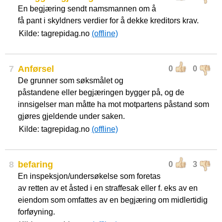
En begjæring sendt namsmannen om å
få pant i skyldners verdier for å dekke kreditors krav.
Kilde: tagrepidag.no
(offline)
7
Anførsel
0
0
De grunner som søksmålet og
påstandene eller begjæringen bygger på, og de
innsigelser man måtte ha mot motpartens påstand som
gjøres gjeldende under saken.
Kilde: tagrepidag.no
(offline)
8
befaring
0
3
En inspeksjon/undersøkelse som foretas
av retten av et åsted i en straffesak eller f. eks av en
eiendom som omfattes av en begjæring om midlertidig
forføyning.