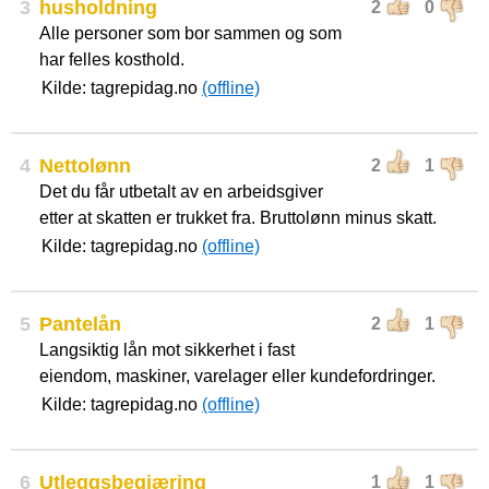
3
husholdning
2
0
Alle personer som bor sammen og som
har felles kosthold.
Kilde: tagrepidag.no
(offline)
4
Nettolønn
2
1
Det du får utbetalt av en arbeidsgiver
etter at skatten er trukket fra. Bruttolønn minus skatt.
Kilde: tagrepidag.no
(offline)
5
Pantelån
2
1
Langsiktig lån mot sikkerhet i fast
eiendom, maskiner, varelager eller kundefordringer.
Kilde: tagrepidag.no
(offline)
6
Utleggsbegjæring
1
1