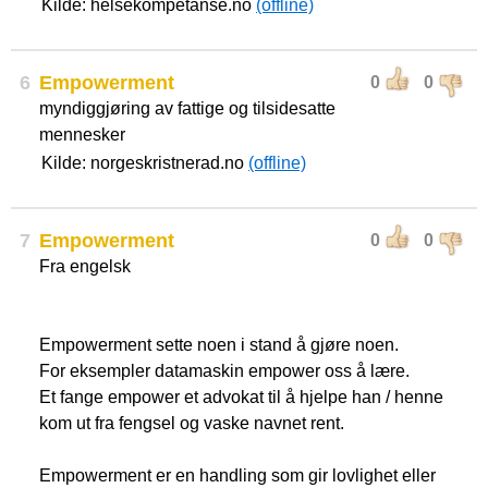
Kilde: helsekompetanse.no
(offline)
6
Empowerment
0
0
myndiggjøring av fattige og tilsidesatte
mennesker
Kilde: norgeskristnerad.no
(offline)
7
Empowerment
0
0
Fra engelsk
Empowerment sette noen i stand å gjøre noen.
For eksempler datamaskin empower oss å lære.
Et fange empower et advokat til å hjelpe han / henne
kom ut fra fengsel og vaske navnet rent.
Empowerment er en handling som gir lovlighet eller