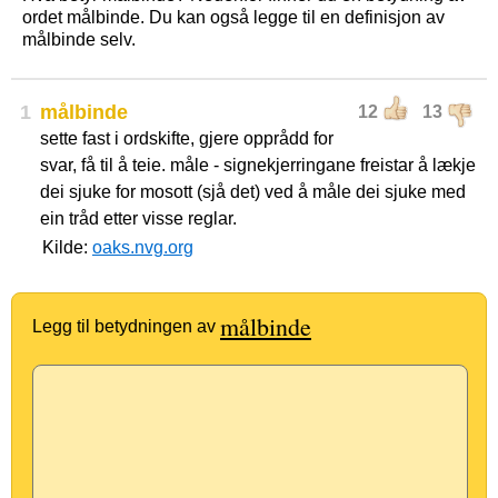
ordet målbinde. Du kan også legge til en definisjon av
målbinde selv.
1
målbinde
12
13
sette fast i ordskifte, gjere opprådd for
svar, få til å teie. måle - signekjerringane freistar å lækje
dei sjuke for mosott (sjå det) ved å måle dei sjuke med
ein tråd etter visse reglar.
Kilde:
oaks.nvg.org
målbinde
Legg til betydningen av