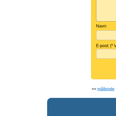
Navn:
E-post: (* V
<<
målbinde