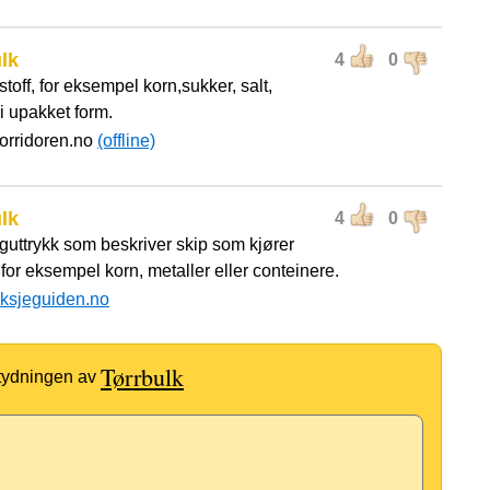
lk
4
0
stoff, for eksempel korn,sukker, salt,
i upakket form.
korridoren.no
(offline)
lk
4
0
guttrykk som beskriver skip som kjører
, for eksempel korn, metaller eller conteinere.
ksjeguiden.no
Tørrbulk
etydningen av