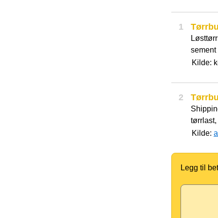
1
Tørrbu
Løsttørr
sement 
Kilde: 
2
Tørrbu
Shippin
tørrlast
Kilde:
a
Legg til b