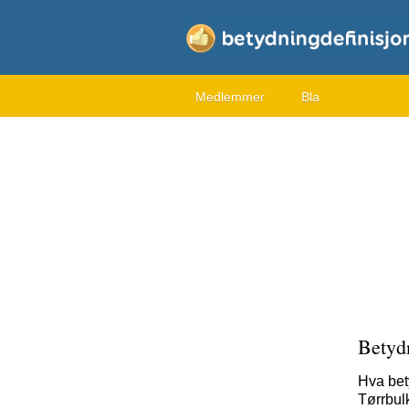
Medlemmer
Bla
Betyd
Hva bet
Tørrbulk