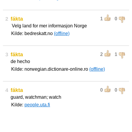
2
fákta
1
0
Velg land for mer informasjon Norge
Kilde: bedreskatt.no
(offline)
3
fákta
2
1
de hecho
Kilde: norwegian.dictionare-online.ro
(offline)
4
fákta
0
0
guard, watchman; watch
Kilde:
people.uta.fi