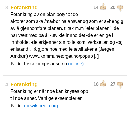
3
Forankring
14
20
Forankring av en plan betyr at de
aktører som skal/må/bør ha ansvar og som er avhengig
av å gjennomføre planen, tiltak m.m "eier planen", de
har vært med på å; -utvikle innholdet -de er enige i
innholdet -de erkjenner sin rolle som iverksetter, og -og
er istand til å gjøre noe med feltet/tiltakene (Jørgen
Amdam) www.kommunetorget.no/popup [..]
Kilde: helsekompetanse.no
(offline)
4
Forankring
10
27
Forankring er når noe kan knyttes opp
til noe annet. Vanlige eksempler er:
Kilde:
no.wikipedia.org