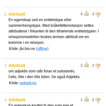
2
Attributt
4
3
En egenskap ved en entitetstype eller
sammenhengstype. Med kråkeføtternotasjon settes
attributtene i firkanten til den tilhørende entitetstypen: I
relasjonsmodellen brukes termen attributt om en
kolonne i en relasjon.
Kilde: jbi.hio.no
(offline)
3
Attributt
2
2
om adjektiv som står foran et substantiv,
f.eks. lille i den lille bilen. Se også Adjektiv.
Kilde:
ordnett.no
4
Attributt
1
2
En egenskap knyttet til den som eier et