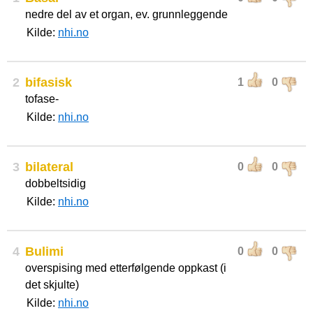
nedre del av et organ, ev. grunnleggende
Kilde:
nhi.no
2
bifasisk
1
0
tofase-
Kilde:
nhi.no
3
bilateral
0
0
dobbeltsidig
Kilde:
nhi.no
4
Bulimi
0
0
overspising med etterfølgende oppkast (i
det skjulte)
Kilde:
nhi.no