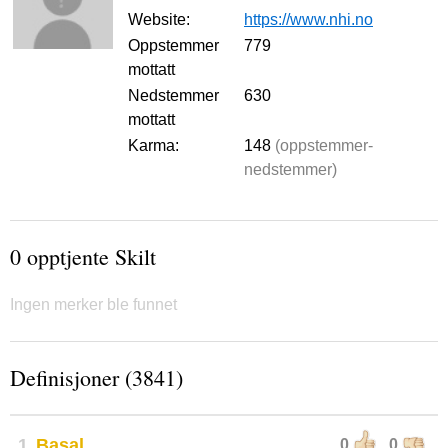
Website:
https://www.nhi.no
Oppstemmer
779
mottatt
Nedstemmer
630
mottatt
Karma:
148
(oppstemmer-
nedstemmer)
0 opptjente Skilt
Ingen merker ble funnet
Definisjoner (3841)
1
Basal
0
0