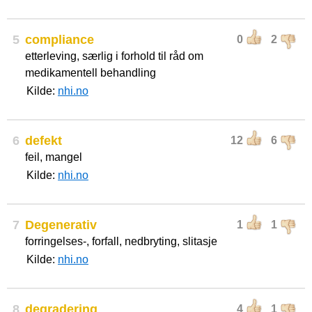
5
compliance
0
2
etterleving, særlig i forhold til råd om
medikamentell behandling
Kilde:
nhi.no
6
defekt
12
6
feil, mangel
Kilde:
nhi.no
7
Degenerativ
1
1
forringelses-, forfall, nedbryting, slitasje
Kilde:
nhi.no
8
degradering
4
1