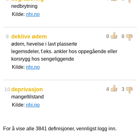
nedbrytning
Kilde:
nhi.no
9
deklive ødem
0
0
ødem, hevelse i lavt plasserte
legemsdeler, f.eks. ankler hos oppegående eller
korsrygg hos sengeliggende
Kilde:
nhi.no
10
deprivasjon
4
3
mangeltilstand
Kilde:
nhi.no
For å vise alle 3841 definisjoner, vennligst logg inn.