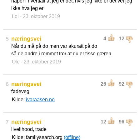
håper i hvertfall at jeg er det, hvis jeg ikke er det vet jeg
ikke hva jeg er
Lol
- 23. oktober 2019
5
næringsvei
4
12
Når du må på do men var akuratt på do
så de andre i rommet tror at du er tisse gæren.
Ole
- 23. oktober 2019
6
næringsvei
26
92
fødeveg
Kilde:
ivaraasen.no
7
næringsvei
12
96
livelihood, trade
Kilde: familysearch.org
(offline)