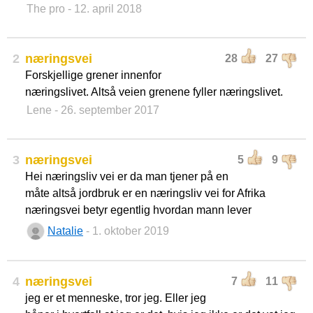
The pro
- 12. april 2018
2
næringsvei
28
27
Forskjellige grener innenfor
næringslivet. Altså veien grenene fyller næringslivet.
Lene
- 26. september 2017
3
næringsvei
5
9
Hei næringsliv vei er da man tjener på en
måte altså jordbruk er en næringsliv vei for Afrika
næringsvei betyr egentlig hvordan mann lever
Natalie
- 1. oktober 2019
4
næringsvei
7
11
jeg er et menneske, tror jeg. Eller jeg