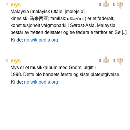
2
mys
0
0
Malaysia (malayisk uttale: [məlejsiə];
kinesisk: 马来西亚; tamilsk: மலேசியா) er et føderalt,
konstitusjonelt valgmonarki i Sørøst-Asia. Malaysia
består av tretten delstater og tre føderale territorier. Sø [..]
Kilde:
no.wikipedia.org
3
mys
0
1
Mys er et musikkalbum med Gnom, utgitt i
1998. Dette ble bandets første og siste plateutgivelse.
Kilde:
no.wikipedia.org