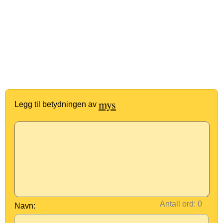
mys
Legg til betydningen av
Antall ord:
Navn: