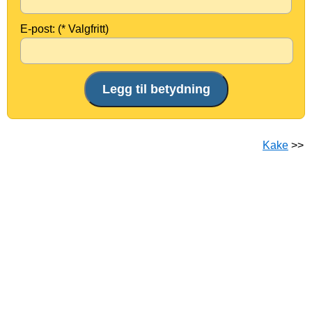
E-post: (* Valgfritt)
Kake
>>