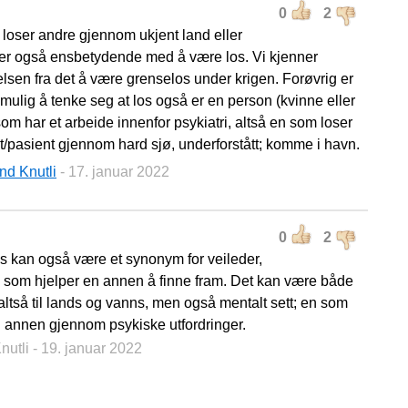
0
2
 loser andre gjennom ukjent land eller
 er også ensbetydende med å være los. Vi kjenner
elsen fra det å være grenselos under krigen. Forøvrig er
mulig å tenke seg at los også er en person (kvinne eller
om har et arbeide innenfor psykiatri, altså en som loser
nt/pasient gjennom hard sjø, underforstått; komme i havn.
nd Knutli
- 17. januar 2022
0
2
os kan også være et synonym for veileder,
n som hjelper en annen å finne fram. Det kan være både
 altså til lands og vanns, men også mentalt sett; en som
n annen gjennom psykiske utfordringer.
nutli
- 19. januar 2022