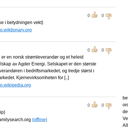
0
0
ke i betydningen vekt)
o.wiktionary.org
0
0
er en norsk strømleverandør og et heleid
elskap av Agder Energi. Selskapet er den største
erandøren i bedriftsmarkedet, og tredje størst i
rkedet. Kjernevirksomheten for [..]
o.wikipedia.org
be
or
0
0
de
ip)
Ve
familysearch.org
(offline)
Al