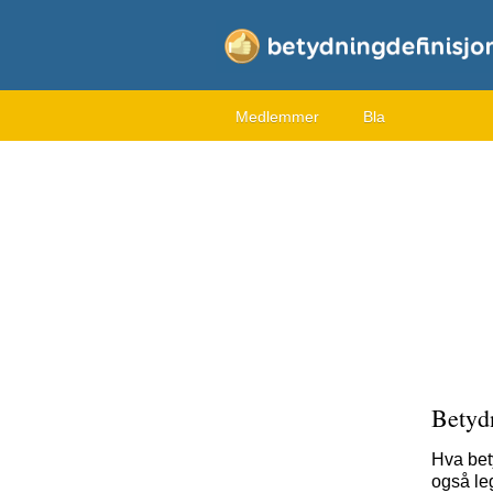
Medlemmer
Bla
Betyd
Hva bet
også leg