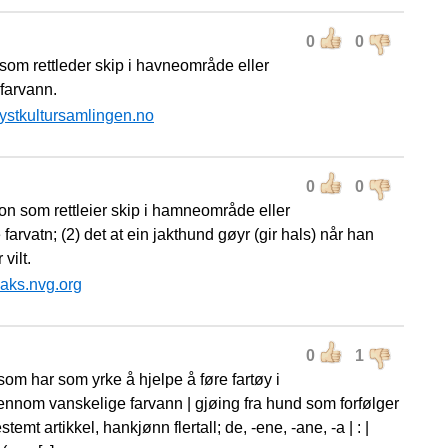
0
0
som rettleder skip i havneområde eller
 farvann.
ystkultursamlingen.no
0
0
son som rettleier skip i hamneområde eller
farvatn; (2) det at ein jakthund gøyr (gir hals) når han
 vilt.
aks.nvg.org
0
1
om har som yrke å hjelpe å føre fartøy i
ennom vanskelige farvann | gjøing fra hund som forfølger
bestemt artikkel, hankjønn flertall; de, -ene, -ane, -a | : |