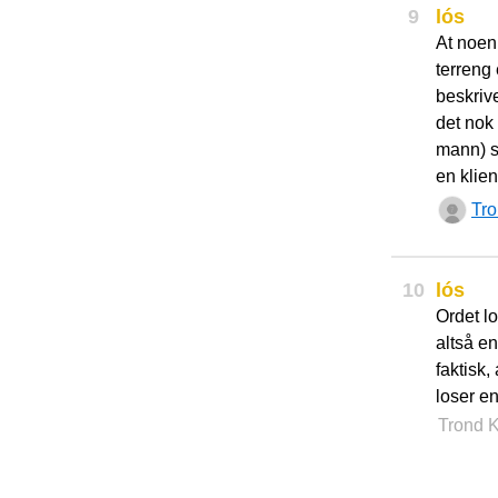
9
lós
At noen
terreng
beskriv
det nok 
mann) s
en klie
Tro
10
lós
Ordet l
altså e
faktisk,
loser e
Trond K