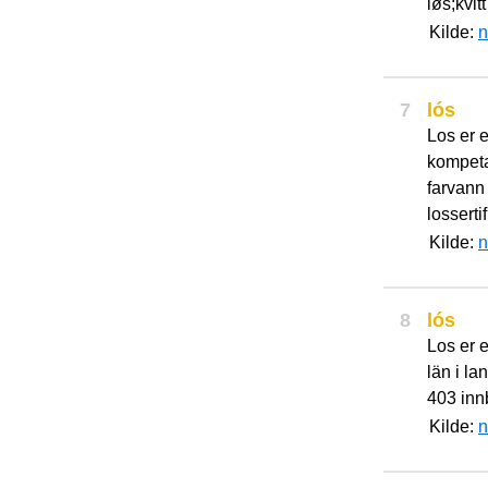
løs;kvitt
Kilde:
n
7
lós
Los er 
kompeta
farvann
losserti
Kilde:
n
8
lós
Los er 
län i la
403 inn
Kilde:
n