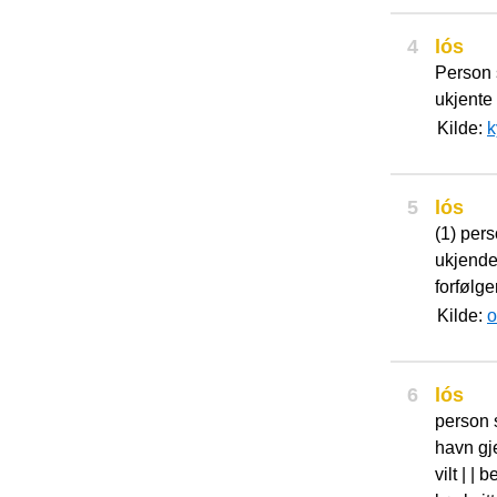
4
lós
Person 
ukjente
Kilde:
k
5
lós
(1) per
ukjende 
forfølger
Kilde:
o
6
lós
person s
havn gj
vilt | | 