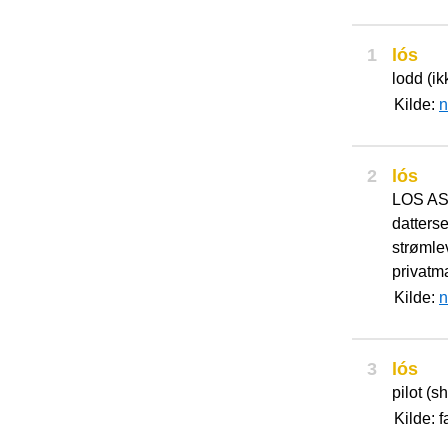
1
lós
lodd (ik
Kilde:
n
2
lós
LOS AS 
datters
strømlev
privatma
Kilde:
n
3
lós
pilot (sh
Kilde: 