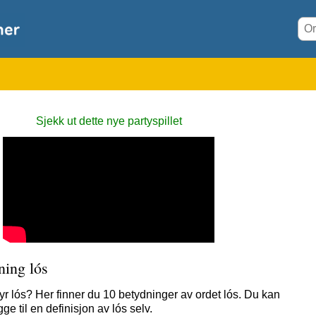
Sjekk ut dette nye partyspillet
ning lós
yr lós? Her finner du 10 betydninger av ordet lós. Du kan
ge til en definisjon av lós selv.