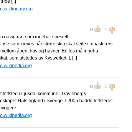
 (noe [..]
o.wiktionary.org
0
1
en navigatør som innehar spesiell
nse som kreves når større skip skal seile i innaskjærs
 mellom åpent hav og havner. En los må inneha
fikat, som utstedes av Kystverket. L [..]
o.wikipedia.org
0
1
et tettsted i Ljusdal kommune i Gävleborgs
ndskapet Hälsingland i Sverige. I 2005 hadde tettstedet
byggere.
o.wikipedia.org