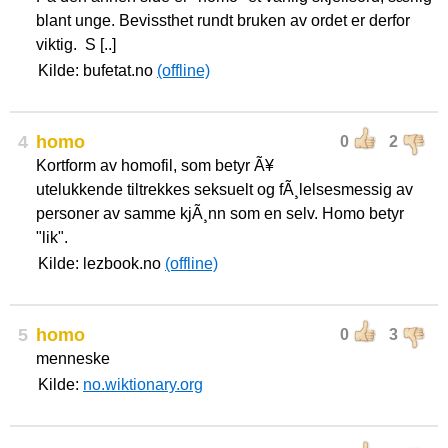
blant unge. Bevissthet rundt bruken av ordet er derfor
viktig. S [..]
Kilde: bufetat.no
(offline)
4
homo
0
2
Kortform av homofil, som betyr Ã¥
utelukkende tiltrekkes seksuelt og fÃ¸lelsesmessig av
personer av samme kjÃ¸nn som en selv. Homo betyr
"lik".
Kilde: lezbook.no
(offline)
5
homo
0
3
menneske
Kilde:
no.wiktionary.org