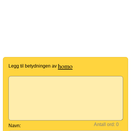
homo
Legg til betydningen av
Antall ord:
Navn: