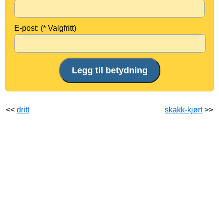
E-post: (* Valgfritt)
<<
dritt
skakk-kjørt
>>