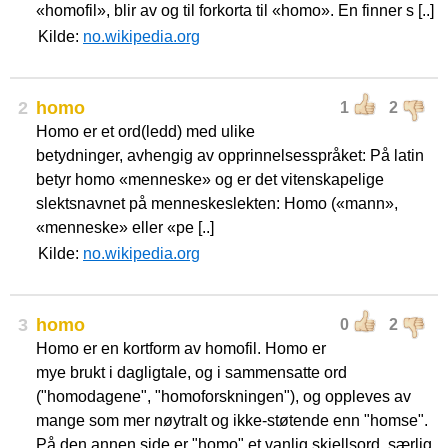
«homofil», blir av og til forkorta til «homo». En finner s [..]
Kilde:
no.wikipedia.org
2
homo
1
2
Homo er et ord(ledd) med ulike
betydninger, avhengig av opprinnelsesspråket: På latin
betyr homo «menneske» og er det vitenskapelige
slektsnavnet på menneskeslekten: Homo («mann»,
«menneske» eller «pe [..]
Kilde:
no.wikipedia.org
3
homo
0
2
Homo er en kortform av homofil. Homo er
mye brukt i dagligtale, og i sammensatte ord
("homodagene", "homoforskningen"), og oppleves av
mange som mer nøytralt og ikke-støtende enn "homse".
På den annen side er "homo" et vanlig skjellsord, særlig