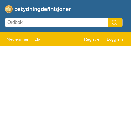
Medlemmer
Bla
Registrer
Logg inn