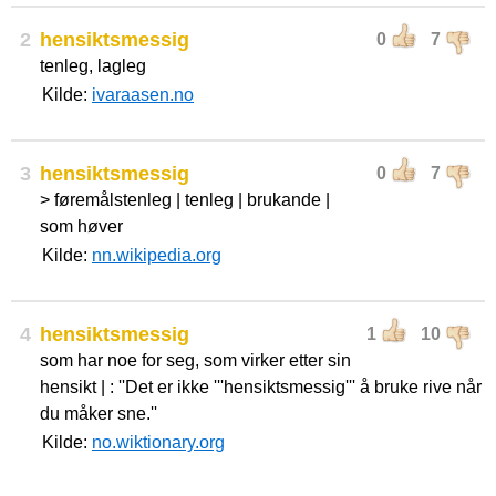
2
hensiktsmessig
0
7
tenleg, lagleg
Kilde:
ivaraasen.no
3
hensiktsmessig
0
7
> føremålstenleg | tenleg | brukande |
som høver
Kilde:
nn.wikipedia.org
4
hensiktsmessig
1
10
som har noe for seg, som virker etter sin
hensikt | : ''Det er ikke '''hensiktsmessig''' å bruke rive når
du måker sne.''
Kilde:
no.wiktionary.org