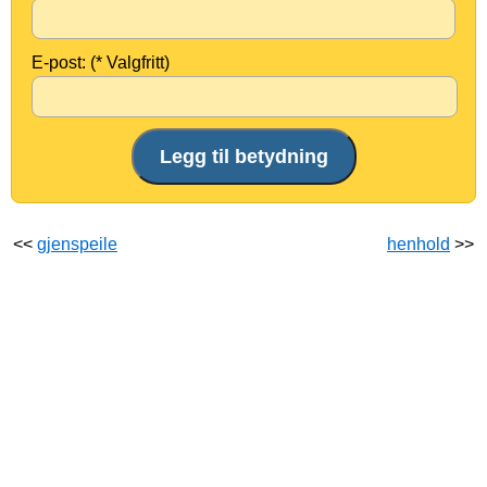
E-post: (* Valgfritt)
<<
gjenspeile
henhold
>>