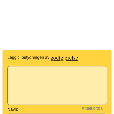
godtgjørelse
Legg til betydningen av
Antall ord:
Navn: