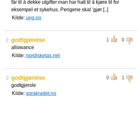
får til å dekke utgifter man har hatt til å kjøre til for
eksempel et sykehus. Pengene skal 'gjør [..]
Kilde:
ung.no
2
godtgjørelse
1
0
allowance
Kilde:
nordisketax.net
3
godtgjørelse
0
1
godtgjersle
Kilde:
sprakradet.no