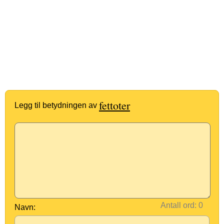
fettoter
Legg til betydningen av
Antall ord:
Navn: