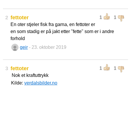
2
fettoter
1
1
En oter stjeler fisk fra garna, en fettoter er
en som stadig er på jakt etter "fette" som er i andre
forhold
geir
- 23. oktober 2019
3
fettoter
1
1
Nok et kraftuttrykk
Kilde:
verdalsbilder.no