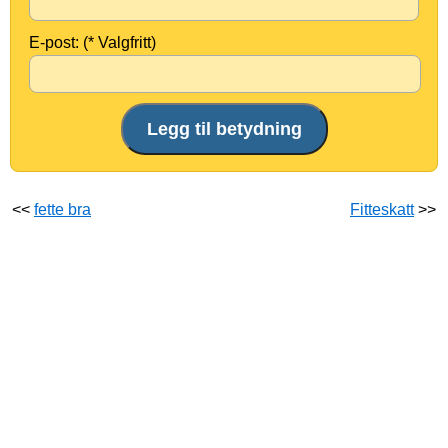
E-post: (* Valgfritt)
<<
fette bra
Fitteskatt
>>