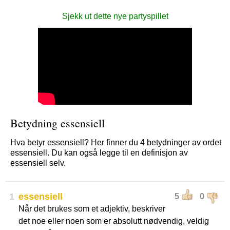
Sjekk ut dette nye partyspillet
Betydning essensiell
Hva betyr essensiell? Her finner du 4 betydninger av ordet
essensiell. Du kan også legge til en definisjon av
essensiell selv.
1
essensiell
5
0
Når det brukes som et adjektiv, beskriver
det noe eller noen som er absolutt nødvendig, veldig