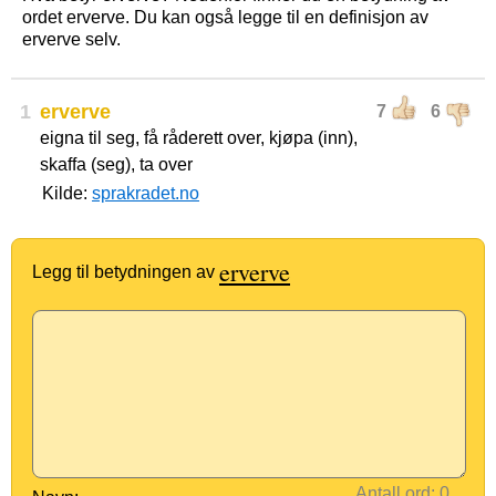
ordet erverve. Du kan også legge til en definisjon av
erverve selv.
1
erverve
7
6
eigna til seg, få råderett over, kjøpa (inn),
skaffa (seg), ta over
Kilde:
sprakradet.no
erverve
Legg til betydningen av
Antall ord: