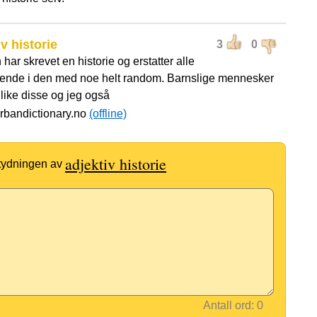
iv historie
3
0
har skrevet en historie og erstatter alle
vende i den med noe helt random. Barnslige mennesker
 like disse og jeg også
urbandictionary.no
(offline)
adjektiv historie
etydningen av
Antall ord: