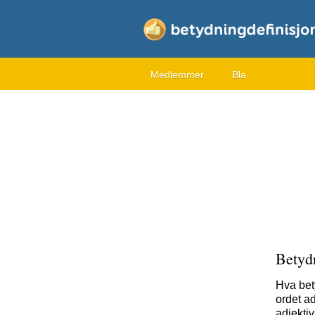
Medlemmer
Bla
Betydn
Hva bet
ordet ad
adjektiv