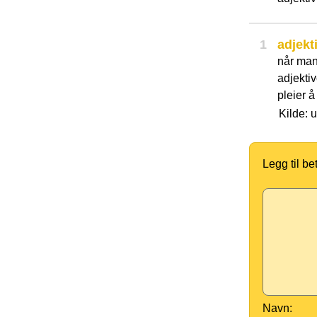
1
adjekt
når man 
adjekti
pleier å
Kilde: 
Legg til b
Navn: