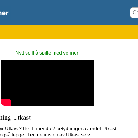
Nytt spill å spille med venner:
ning Utkast
yr Utkast? Her finner du 2 betydninger av ordet Utkast.
gså legge til en definisjon av Utkast selv.