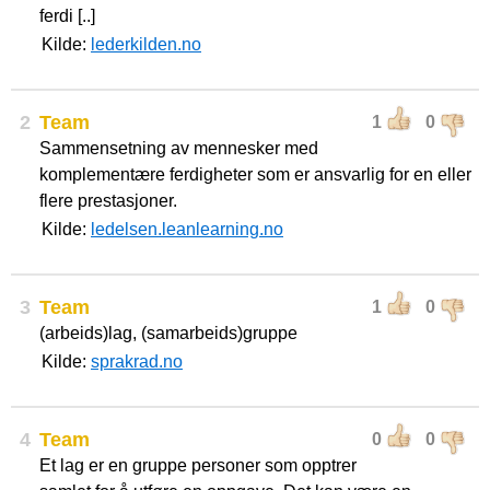
ferdi [..]
Kilde:
lederkilden.no
2
Team
1
0
Sammensetning av mennesker med
komplementære ferdigheter som er ansvarlig for en eller
flere prestasjoner.
Kilde:
ledelsen.leanlearning.no
3
Team
1
0
(arbeids)lag, (samarbeids)gruppe
Kilde:
sprakrad.no
4
Team
0
0
Et lag er en gruppe personer som opptrer