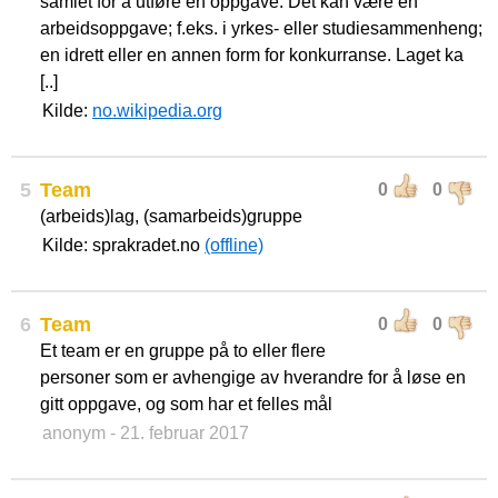
samlet for å utføre en oppgave. Det kan være en
arbeidsoppgave; f.eks. i yrkes- eller studiesammenheng;
en idrett eller en annen form for konkurranse. Laget ka
[..]
Kilde:
no.wikipedia.org
5
Team
0
0
(arbeids)lag, (samarbeids)gruppe
Kilde: sprakradet.no
(offline)
6
Team
0
0
Et team er en gruppe på to eller flere
personer som er avhengige av hverandre for å løse en
gitt oppgave, og som har et felles mål
anonym
- 21. februar 2017