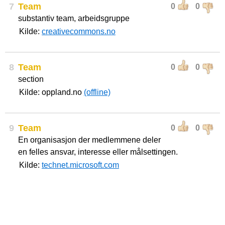
7
Team
0
0
substantiv team, arbeidsgruppe
Kilde:
creativecommons.no
8
Team
0
0
section
Kilde: oppland.no
(offline)
9
Team
0
0
En organisasjon der medlemmene deler
en felles ansvar, interesse eller målsettingen.
Kilde:
technet.microsoft.com