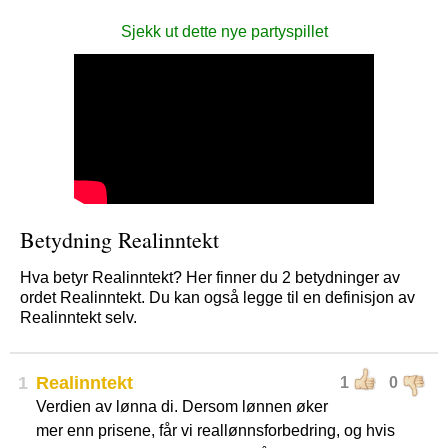
Sjekk ut dette nye partyspillet
Betydning Realinntekt
Hva betyr Realinntekt? Her finner du 2 betydninger av
ordet Realinntekt. Du kan også legge til en definisjon av
Realinntekt selv.
1
Realinntekt
1
0
Verdien av lønna di. Dersom lønnen øker
mer enn prisene, får vi reallønnsforbedring, og hvis