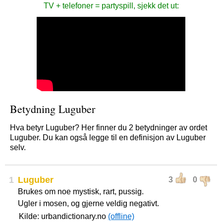
TV + telefoner = partyspill, sjekk det ut:
Betydning Luguber
Hva betyr Luguber? Her finner du 2 betydninger av ordet
Luguber. Du kan også legge til en definisjon av Luguber
selv.
1
Luguber
3
0
Brukes om noe mystisk, rart, pussig.
Ugler i mosen, og gjerne veldig negativt.
Kilde: urbandictionary.no
(offline)