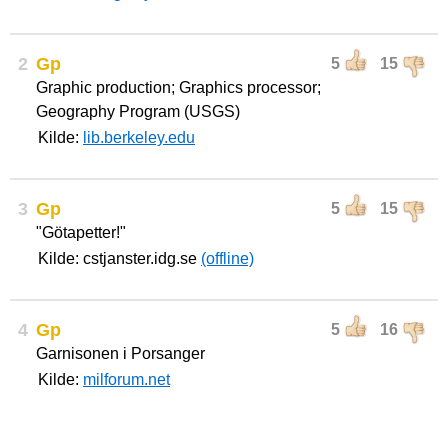
2
Gp
5
15
Graphic production; Graphics processor;
Geography Program (USGS)
Kilde:
lib.berkeley.edu
3
Gp
5
15
"Götapetter!"
Kilde: cstjanster.idg.se
(offline)
4
Gp
5
16
Garnisonen i Porsanger
Kilde:
milforum.net