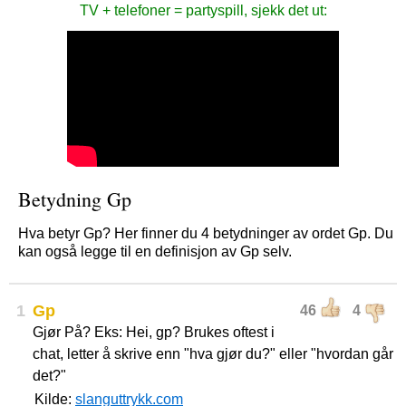
TV + telefoner = partyspill, sjekk det ut:
Betydning Gp
Hva betyr Gp? Her finner du 4 betydninger av ordet Gp. Du
kan også legge til en definisjon av Gp selv.
1
Gp
46
4
Gjør På? Eks: Hei, gp? Brukes oftest i
chat, letter å skrive enn "hva gjør du?" eller "hvordan går
det?"
Kilde:
slanguttrykk.com