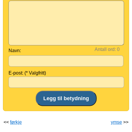
Antall ord:
Navn:
E-post: (* Valgfritt)
<<
førkje
ymse
>>