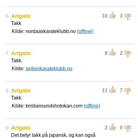
6
Arigato
10
3
Takk
Kilde: nordaaskarateklubb.no
(offline)
7
Arigato
9
2
Takk.
Kilde:
seikenkarateklubb.no
8
Arigato
11
7
Takk.
Kilde: kristiansundshotokan.com
(offline)
9
Arigato
2
0
Det betyr takk på japansk, og kan også