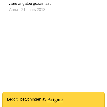
være arigatou gozaimasu
Anna
- 21. mars 2018
Arigato
Legg til betydningen av