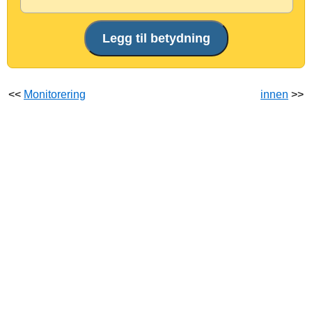
<<
Monitorering
innen
>>