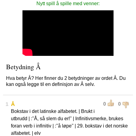
Nytt spill å spille med venner:
Betydning Ẳ
Hva betyr Ẳ? Her finner du 2 betydninger av ordet Ẳ. Du
kan også legge til en definisjon av Ẳ selv.
1
Ẳ
0
0
Bokstav i det latinske alfabetet. | Brukt i
utbrudd | :''Å, så slem du er!'' | Infinitivsmerke, brukes
foran verb i infinitiv | :''å løpe'' | 29. bokstav i det norske
alfabetet. | elv