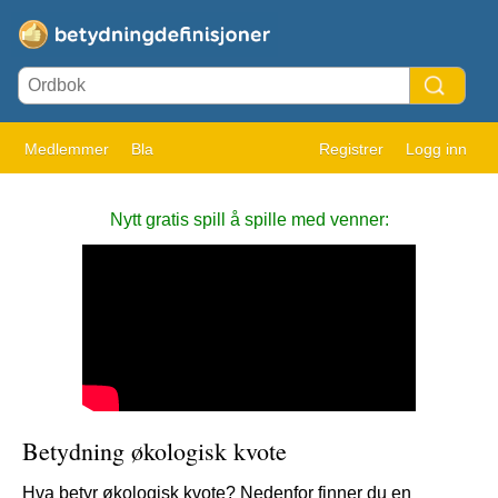
Medlemmer
Bla
Registrer
Logg inn
Nytt gratis spill å spille med venner:
Betydning økologisk kvote
Hva betyr økologisk kvote? Nedenfor finner du en